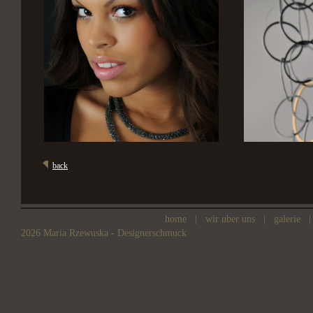
back
home
|
wir uber uns
|
galerie
|
2026 Maria Rzewuska - Designerschmuck